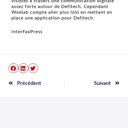
visibles à travers une communication digitale
assez forte autour de Defitech. Cependant
Woelab compte aller plus loin en mettant en
place une application pour Defitech.
InterFaxPress
Précédent
Suiv
Précédent
Suivant