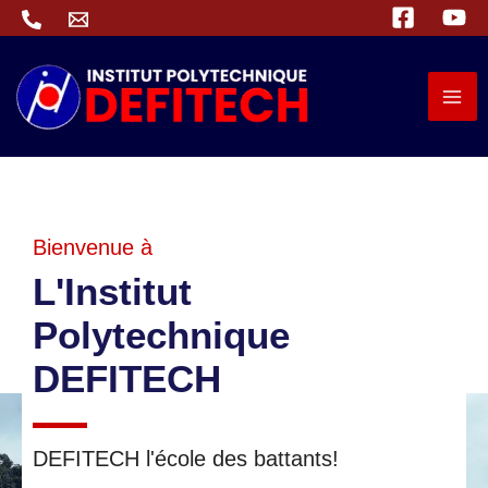
Aller
au
contenu
Bienvenue à
L'Institut
Polytechnique
DEFITECH
DEFITECH l'école des battants!