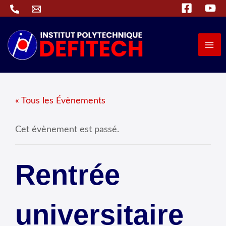
Aller
au
contenu
« Tous les Évènements
Cet évènement est passé.
Rentrée
universitaire