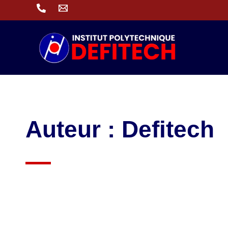
Aller
au
contenu
Auteur :
Defitech