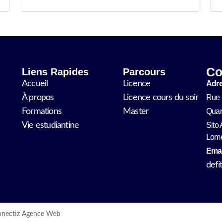
Co
Liens Rapides
Parcours
Accueil
Licence
Adre
À propos
Licence cours du soir
Rue 
Formations
Master
Quar
Vie estudiantine
Sito
Lom
Emai
defi
onectiz Agence Web