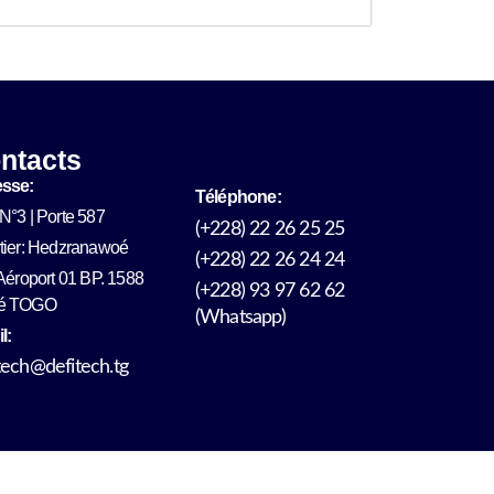
ntacts
sse:
Téléphone:
N°3 | Porte 587
(+228) 22 26 25 25
tier: Hedzranawoé
(+228) 22 26 24 24
 Aéroport 01 BP. 1588
(+228) 93 97 62 62
é TOGO
(Whatsapp)
l:
tech@defitech.tg