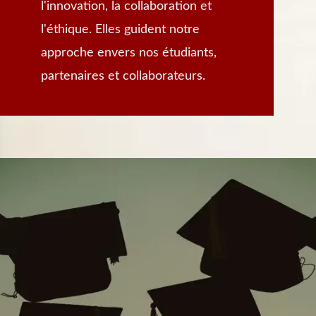
l'innovation, la collaboration et
l'éthique. Elles guident notre
approche envers nos étudiants,
partenaires et collaborateurs.